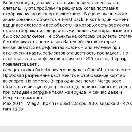
Вобщем когда делались тестовые рендеры сцена часто
слетала. Ну эта проблемма решилась когда постаавил
отображение во вьюпорте wireframe . В сцене очень много
анимированных объектов + Forst pack. и вот в один момент
вдруг все слетело и все объекты на которых есть рефлекты
стали отображаться двуцветными. зелеными и красными и к
бы с сэлфиллюмом. Те объекты на которых рефлекты стоял
0 отображаются нормально На тех объектах которые
высвечиваются на рефлектах красным или зеленым при
отключении карты рефлектов эта цветность пропадает . Но
если цвет слота рефлектов отличен от 255 хоть на 1 сразу
появляется цвет .
переустановка DirectX ничего не дала в OpenGL то же самое 
Пробовал разрешение карт менять и отображение карт во
вьюпорте. Не помого. Вчера один раз помог Merge всех
объектов в чистую сцену , но это до первого закрытия сцены
при следущей загрузке такая же ерунда. А сейчас даже и
Merge не помогает.
Max 2011 , Vray2 , Комп i7 quad 2,8 cpu ,930, видюха GF 470
ram 12Gb