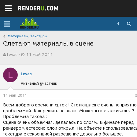
Материалы, текстуры
Слетают материалы в сцене
А
Д
Levas
11 май 2011
в
а
т
т
о
а
L
р
с
Levas
т
о
Активный участник
е
з
м
д
ы
а
11 май 2011
н
Всем доброго времени суток ! Столкнулся с очень неприятно
и
проблеммой. Как решить не знаю. Может кто сталкивался ?
я
Проблемма такова :
Сцена очень объемная. делалась по слоям. В финале перед
рендером естессно слои открыл. На объекте использовалас
текстура с секвенцией разрешение довольно большое.