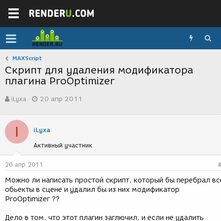
MAXScript
Скрипт для удаления модификатора
плагина ProOptimizer
А
Д
iLyxa
20 апр 2011
в
а
т
т
о
а
I
р
с
iLyxa
т
о
Активный участник
е
з
м
д
ы
а
20 апр 2011
н
Можно ли написать простой скрипт, который бы перебрал вс
и
обьекты в сцене и удалил бы из них модификатор
я
ProOptimizer ??
Дело в том, что этот плагин заглючил, и если не удалить