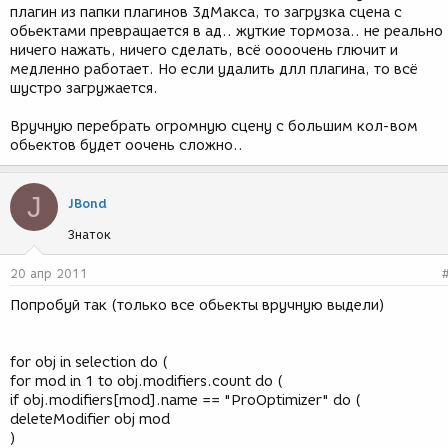
плагин из папки плагинов 3дМакса, то загрузка сцена с
обьектами превращается в ад.. жуткие тормоза.. не реально
ничего нажать, ничего сделать, всё оооочень глючит и
медленно работает. Но если удалить длл плагина, то всё
шустро загружается.
Вручную перебрать огромную сцену с большим кол-вом
обьектов будет оочень сложно..
J
JBond
Знаток
20 апр 2011
Попробуй так (только все обьекты вручную выдели)
for obj in selection do (
for mod in 1 to obj.modifiers.count do (
if obj.modifiers[mod].name == "ProOptimizer" do (
deleteModifier obj mod
)