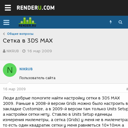
Общие вопросы
Сетка в 3DS MAX
А
Д
NIKRUB
16 мар 2009
в
а
т
т
о
а
N
р
с
NIKRUB
т
о
Пользователь сайта
е
з
м
д
ы
а
16 мар 2009
н
Люди добрые помогите найти настройку сетки в 3DS MAX
и
2009. Раньше в 2008-й версии Grids можно было настроить в
я
закладке Customize, а в 2009-й версии там только Units Setu
а настройки сетки нету. Ставлю в Units Setup еденицы
измерения милеметры, а сетка (Grids) у меня не в милеметра
то есть один квадратик сетки у меня равняеться 10*10мм а