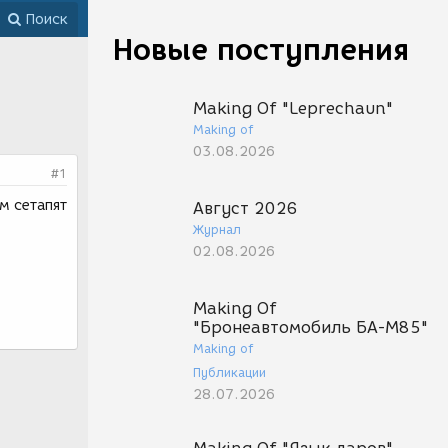
Поиск
Новые поступления
Making Of "Leprechaun"
Making of
03.08.2026
#1
м сетапят
Август 2026
Журнал
02.08.2026
Making Of
"Бронеавтомобиль БА-М85"
Making of
Публикации
28.07.2026