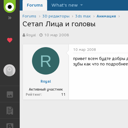
Forums
What's new
Forums
3D редакторы
3ds max
Анимация
Сетап Лица и головы
А
Д
Royal
10 мар 2008
в
а
т
т
о
а
10 мар 2008
р
с
R
т
о
привет всем будте добры 
е
з
зубы как что по подробнее
м
д
Гость
ы
а
н
Royal
и
я
Активный участник
ГАЛЕРЕЯ
Рейтинг
11
ПУБЛИКАЦИИ
БЛОГИ