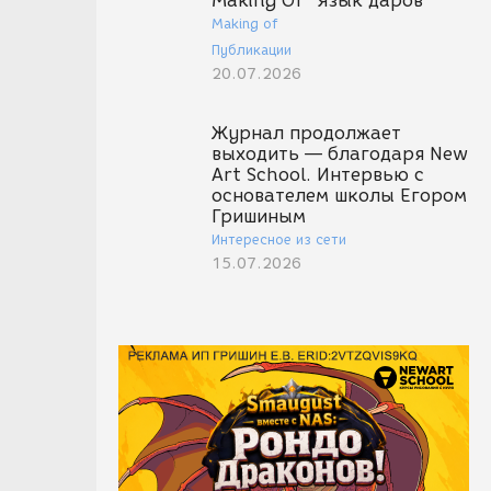
Making Of "Язык даров"
Making of
Публикации
20.07.2026
Журнал продолжает
выходить — благодаря New
Art School. Интервью с
основателем школы Егором
Гришиным
Интересное из сети
15.07.2026