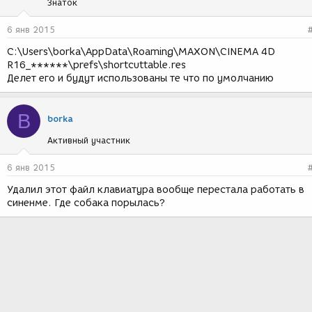
Знаток
6 янв 2015
C:\Users\borka\AppData\Roaming\MAXON\CINEMA 4D
R16_******\prefs\shortcuttable.res
Делет его и будут использованы те что по умолчанию
B
borka
Активный участник
6 янв 2015
Удалил этот файл клавиатура вообще перестала работать в
синенме. Где собака порылась?