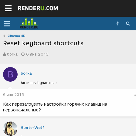
Cinema 4D
Reset keyboard shortcuts
А
Д
borka
6 янв 2015
в
а
т
т
о
а
B
р
с
borka
т
о
Активный участник
е
з
м
д
ы
а
6 янв 2015
н
Как перезагрузить настройки горячих клавиш на
и
первоначальные?
я
HunterWolf