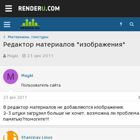
Материалы, текстуры
Редактор материалов "изображения"
А
Д
Maykl
23 дек 2011
в
а
т
т
о
а
M
р
с
Maykl
т
о
Пользователь сайта
е
з
м
д
ы
а
23 дек 2011
н
В редактор материалов не добавляются изображения.
и
2-3 штуки загрузил больше не хочет, возможна ли проблема
я
памятью?помогите!!!
Stanislav Linus