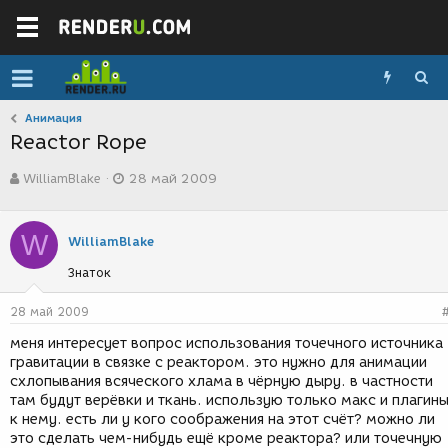
Анимация
Reactor Rope
А
Д
WilliamBlake
28 май 2009
в
а
т
т
о
а
W
р
с
WilliamBlake
т
о
Знаток
е
з
м
д
ы
а
28 май 2009
н
меня интересует вопрос использования точечного источника
и
гравитации в связке с реактором. это нужно для анимации
я
схлопывания всяческого хлама в чёрную дыру. в частности
там будут верёвки и ткань. использую только макс и плагин
к нему. есть ли у кого соображения на этот счёт? можно ли
это сделать чем-нибудь ещё кроме реактора? или точечную