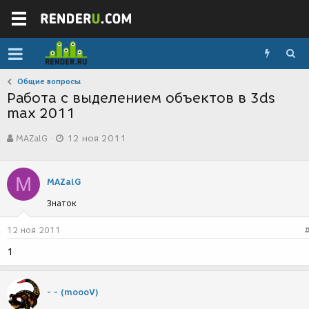
Общие вопросы
Работа с выделением объектов в 3ds
max 2011
А
Д
MAZalG
12 ноя 2011
в
а
т
т
о
а
M
р
с
MAZalG
т
о
Знаток
е
з
м
д
ы
а
12 ноя 2011
н
1
и
я
- - (moooV)