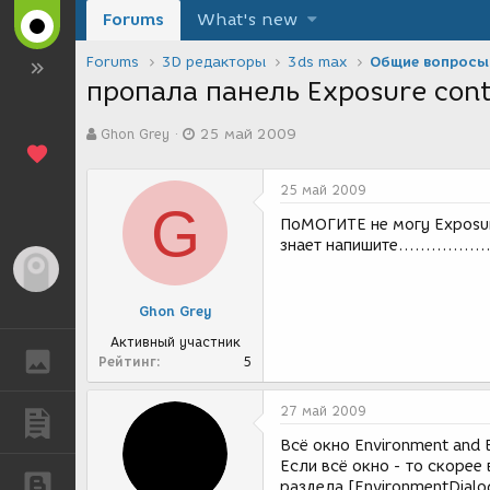
Forums
What's new
Forums
3D редакторы
3ds max
Общие вопросы
пропала панель Exposure cont
А
Д
Ghon Grey
25 май 2009
в
а
т
т
о
а
25 май 2009
р
с
G
т
о
ПоМОГИТЕ не могу Exposure
е
з
знает напишите................
м
д
Гость
ы
а
н
Ghon Grey
и
я
Активный участник
ГАЛЕРЕЯ
Рейтинг
5
27 май 2009
ПУБЛИКАЦИИ
Всё окно Environment and 
Если всё окно - то скорее
БЛОГИ
раздела [EnvironmentDialog