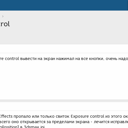
rol
 control вывести на экран нажимал на все кнопки, очень надо
.
Effects пропало или только свиток Exposure control из этого о
 всего оно открывается за пределами экрана - лечится исправ
Position] в 3dsmax.ini.