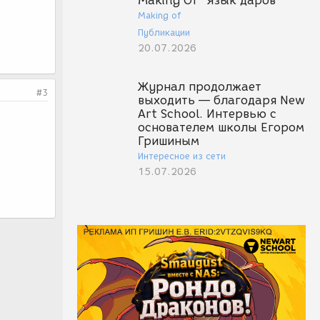
Making Of "Язык даров"
Making of
Публикации
20.07.2026
Журнал продолжает
#3
выходить — благодаря New
Art School. Интервью с
основателем школы Егором
Гришиным
Интересное из сети
15.07.2026