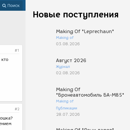
Поиск
Новые поступления
Making Of "Leprechaun"
Making of
03.08.2026
#1
 кто
Август 2026
Журнал
02.08.2026
Making Of
"Бронеавтомобиль БА-М85"
Making of
Публикации
#2
28.07.2026
кошка?
лением