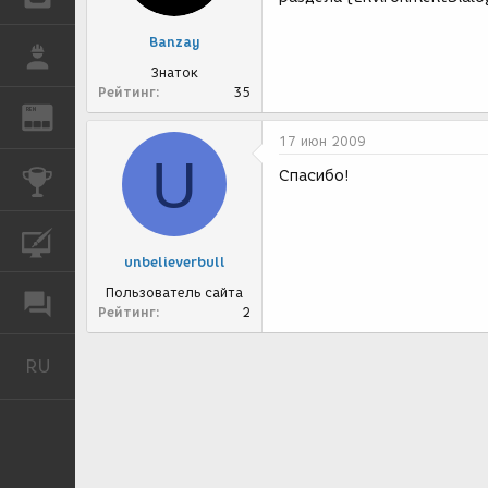
Banzay
РАБОТА
Знаток
Рейтинг
35
REN
ЖУРНАЛ
17 июн 2009
U
Спасибо!
КОНКУРСЫ
КУРСЫ
unbelieverbull
Пользователь сайта
ФОРУМ
Рейтинг
2
RU
Русский