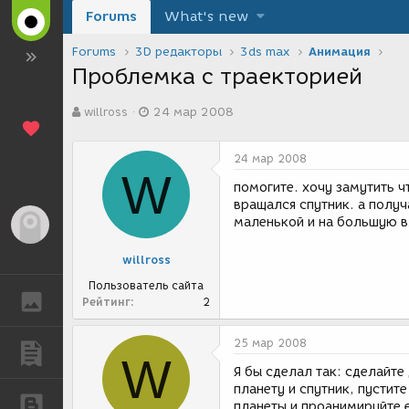
Forums
What's new
Forums
3D редакторы
3ds max
Анимация
Проблемка с траекторией
А
Д
willross
24 мар 2008
в
а
т
т
о
а
24 мар 2008
р
с
W
т
о
помогите. хочу замутить ч
е
з
вращался спутник. а получ
м
д
маленькой и на большую вм
Гость
ы
а
н
willross
и
я
Пользователь сайта
ГАЛЕРЕЯ
Рейтинг
2
25 мар 2008
ПУБЛИКАЦИИ
W
Я бы сделал так: сделайте
планету и спутник, пустит
БЛОГИ
планеты и проанимируйте е