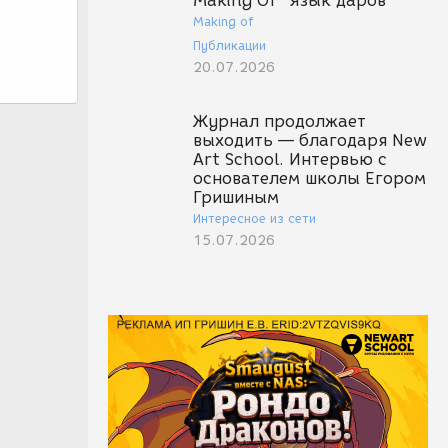
Making Of "Язык даров"
Making of
Публикации
20.07.2026
Журнал продолжает
выходить — благодаря New
Art School. Интервью с
основателем школы Егором
Гришиным
Интересное из сети
15.07.2026