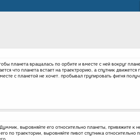
тобы планета вращалась по орбите и вместе с ней вокруг план
ается что планета встает на траектрорию, а спутник движется 
есте с планетой не хочет. пробывал групировать фигня получа
 Думмик, выровняйте его относительно планеты, привяжите к 
е его по траектории, выровняйте пивот спутника относительно 
го...