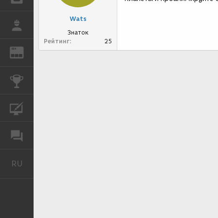
Wats
РАБОТА
Знаток
Рейтинг
25
REN
ЖУРНАЛ
КОНКУРСЫ
КУРСЫ
ФОРУМ
RU
Русский