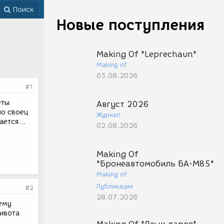
Поиск
Новые поступления
Making Of "Leprechaun"
Making of
03.08.2026
#1
еты
Август 2026
по своец
Журнал
ется...
02.08.2026
Making Of
"Бронеавтомобиль БА-М85"
Making of
Публикации
#2
28.07.2026
нему
пивота