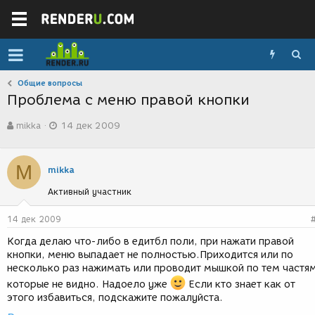
Общие вопросы
Проблема с меню правой кнопки
А
Д
mikka
14 дек 2009
в
а
т
т
о
а
M
р
с
mikka
т
о
Активный участник
е
з
м
д
ы
а
14 дек 2009
н
Когда делаю что-либо в едитбл поли, при нажати правой
и
кнопки, меню выпадает не полностью.Приходится или по
я
несколько раз нажимать или проводит мышкой по тем частя
которые не видно. Надоело уже
Если кто знает как от
этого избавиться, подскажите пожалуйста.