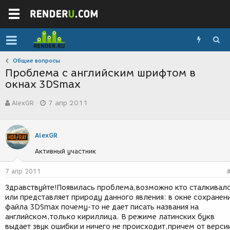
Общие вопросы
Проблема с английским шрифтом в
окнах 3DSmax
А
Д
AlexGR
7 апр 2011
в
а
т
т
о
а
р
с
AlexGR
т
о
Активный участник
е
з
м
д
ы
а
7 апр 2011
н
Здравствуйте!Появилась проблема,возможно кто сталкивал
и
или представляет природу данного явления: в окне сохранен
я
файла 3DSmax почему-то не дает писать названия на
английском,только кириллица. В режиме латинских букв
выдает звук ошибки и ничего не происходит,причем от верси