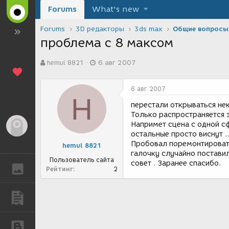
Forums
What's new
Forums
3D редакторы
3ds max
Общие вопросы
проблема с 8 максом
А
Д
hemul 8821
6 авг 2007
в
а
т
т
о
а
6 авг 2007
р
с
H
т
о
перестали открываться нек
е
з
Только распространяется э
м
д
Напримет сцена с одной сф
Гость
ы
а
остальные просто виснут .
н
Пробовал поремонтировать
hemul 8821
и
галочку случайно поставил
я
Пользователь сайта
совет . Заранее спасибо.
ГАЛЕРЕЯ
Рейтинг
2
ПУБЛИКАЦИИ
БЛОГИ