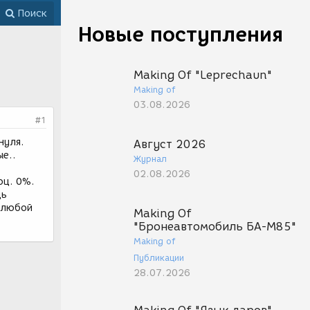
Поиск
Новые поступления
Making Of "Leprechaun"
Making of
03.08.2026
#1
нуля.
Август 2026
ые..
Журнал
02.08.2026
оц. 0%.
дь
а любой
Making Of
"Бронеавтомобиль БА-М85"
Making of
Публикации
28.07.2026