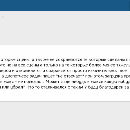
оторые сцены, а так же не сохраняются те которые сделаны с 
то не на все сцены а только на те которые более менее тяжел
ерой и открывается и сохраняется просто изюмительно.. все
. в диспетчере задач пишет "не отвечает" при этом загрузка пр
 макс - не помогло.. Может я где нибудь в максе какую нибу
 или убрал? Кто то сталкивался с таким ? Буду благодарен з