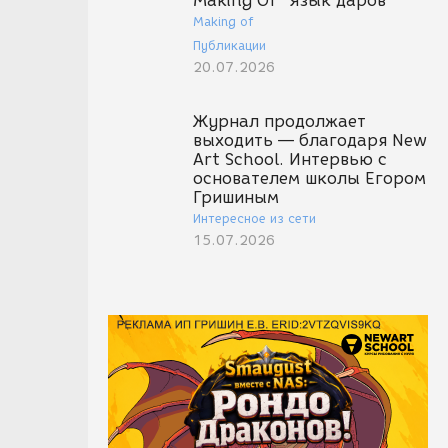
Making Of "Язык даров"
Making of
Публикации
20.07.2026
Журнал продолжает
выходить — благодаря New
Art School. Интервью с
основателем школы Егором
Гришиным
Интересное из сети
15.07.2026