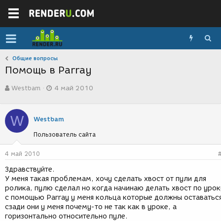
Общие вопросы
Помощь в Parray
А
Д
Westbam
4 май 2010
в
а
т
т
о
а
W
р
с
Westbam
т
о
Пользователь сайта
е
з
м
д
ы
а
4 май 2010
н
Здравствуйте.
и
У меня такая проблемам, хочу сделать хвост от пули для
я
ролика, пулю сделал но когда начинаю делать хвост по урок
с помощью Parray у меня кольца которые должны оставатьс
сзади они у меня почему-то не так как в уроке, а
горизонтально относительно пуле.