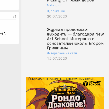
Making Of "Язык даров"
Making of
Публикации
20.07.2026
#3
Журнал продолжает
ие".
выходить — благодаря New
Art School. Интервью с
основателем школы Егором
Гришиным
Интересное из сети
15.07.2026