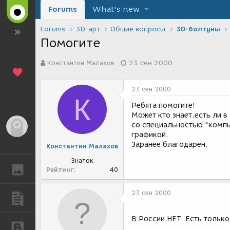
Forums
What's new
Forums
3D-арт
Общие вопросы
3D-болтуны
Помогитe
А
Д
Константин Малахов
23 сен 2000
в
а
т
т
о
а
23 сен 2000
р
с
К
т
о
Ребята помогите!
е
з
Может кто знает,есть ли в
м
д
со специальностью "комп
Гость
ы
а
графикой.
н
Заранее благодарен.
Константин Малахов
и
я
Знаток
ГАЛЕРЕЯ
Рейтинг
40
23 сен 2000
ПУБЛИКАЦИИ
В России НЕТ. Есть тольк
БЛОГИ