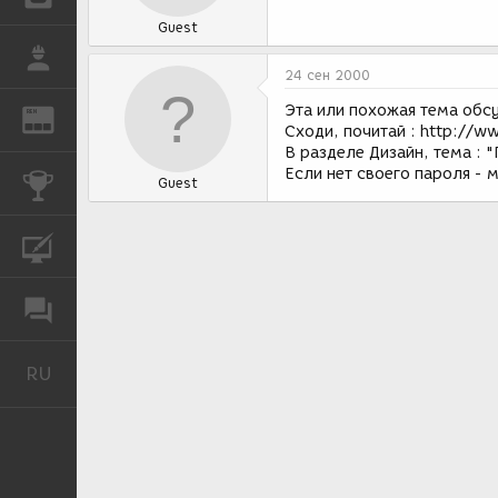
Guest
РАБОТА
24 сен 2000
Эта или похожая тема обс
REN
ЖУРНАЛ
Сходи, почитай : http://w
В разделе Дизайн, тема : 
Если нет своего пароля - 
КОНКУРСЫ
Guest
КУРСЫ
ФОРУМ
RU
Русский