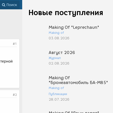
Поиск
Новые поступления
Making Of "Leprechaun"
Making of
03.08.2026
#1
Август 2026
Журнал
ютерной
02.08.2026
Making Of
"Бронеавтомобиль БА-М85"
Making of
Публикации
#2
28.07.2026