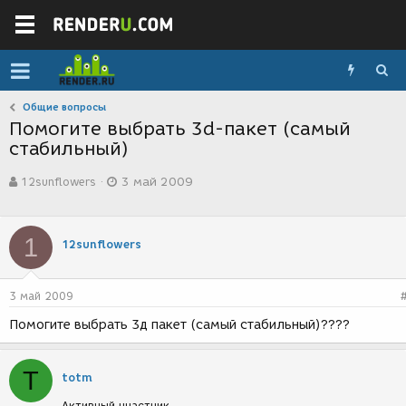
Общие вопросы
Помогите выбрать 3d-пакет (самый
стабильный)
А
Д
12sunflowers
3 май 2009
в
а
т
т
о
а
р
с
1
12sunflowers
т
о
е
з
м
д
3 май 2009
ы
а
н
Помогите выбрать 3д пакет (самый стабильный)????
и
я
T
totm
Активный участник