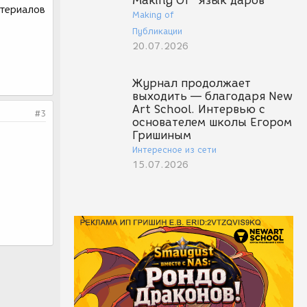
Making Of "Язык даров"
атериалов
Making of
Публикации
20.07.2026
Журнал продолжает
выходить — благодаря New
Art School. Интервью с
#3
основателем школы Егором
Гришиным
Интересное из сети
15.07.2026