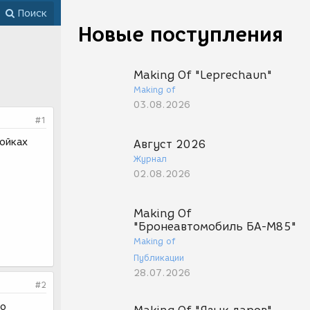
Поиск
Новые поступления
Making Of "Leprechaun"
Making of
03.08.2026
#1
ройках
Август 2026
Журнал
02.08.2026
Making Of
"Бронеавтомобиль БА-М85"
Making of
Публикации
28.07.2026
#2
бо