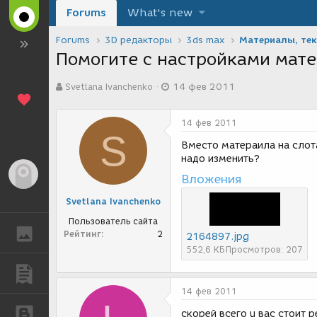
Forums
What's new
Forums
3D редакторы
3ds max
Материалы, те
Помогите с настройками мат
А
Д
Svetlana Ivanchenko
14 фев 2011
в
а
т
т
о
а
14 фев 2011
р
с
S
т
о
Вместо матераила на слот
е
з
надо изменить?
м
д
Гость
Вложения
ы
а
н
Svetlana Ivanchenko
и
я
Пользователь сайта
ГАЛЕРЕЯ
Рейтинг
2
2164897.jpg
552,6 КБ
Просмотров: 207
ПУБЛИКАЦИИ
14 фев 2011
БЛОГИ
скорей всего у вас стоит 