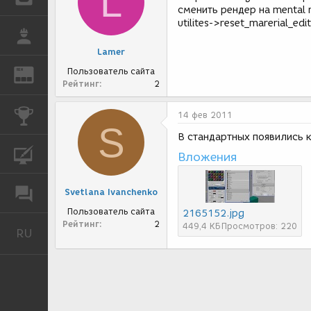
L
сменить рендер на mental 
utilites->reset_marerial_edi
РАБОТА
Lamer
Пользователь сайта
REN
ЖУРНАЛ
Рейтинг
2
КОНКУРСЫ
14 фев 2011
S
В стандартных появились к
КУРСЫ
Вложения
ФОРУМ
Svetlana Ivanchenko
Пользователь сайта
2165152.jpg
Рейтинг
2
449,4 КБ
Просмотров: 220
RU
Русский