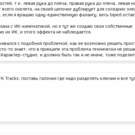
тей, т.е. левая рука до плеча, правая рука до плеча, левая н
т всего скелета, на своей цепочке дублирует для соседних эле
, если я вращаю одну-единственную фалангу, весь biped остае
зана с ИК-кинематикой, но я тут же создаю свои собственные
ю их ИК, и этого эффекта не наблюдается.
лкивался с подобной проблемой, как ее возможно решить про
то-то знает, что в принципе эта проблема технически не реша
арактер-студио, и должно быть так и не иначе, тоже поделит
FK Tracks, поставь галочки где надо разделять ключии и все ту