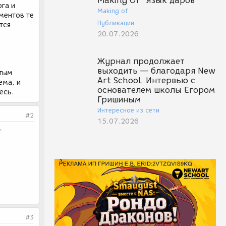
Making Of "Язык даров"
ога и
Making of
ментов те
Публикации
тся
20.07.2026
Журнал продолжает
выходить — благодаря New
стым
Art School. Интервью с
ема, и
основателем школы Егором
есь.
Гришиным
Интересное из сети
#2
15.07.2026
т
#3