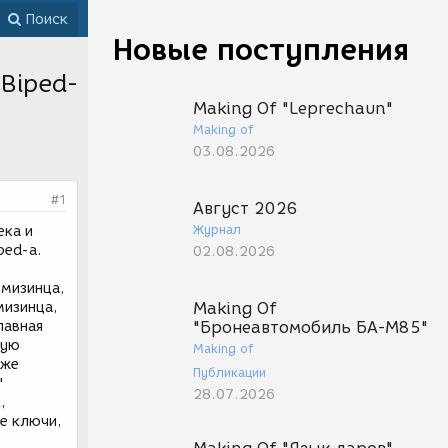
Поиск
Новые поступления
Biped-
Making Of "Leprechaun"
Making of
03.08.2026
#1
Август 2026
Журнал
ека и
ped-a.
02.08.2026
 мизинца,
мизинца,
Making Of
лавная
"Бронеавтомобиль БА-М85"
ную
Making of
 же
Публикации
"
28.07.2026
,
ые ключи,