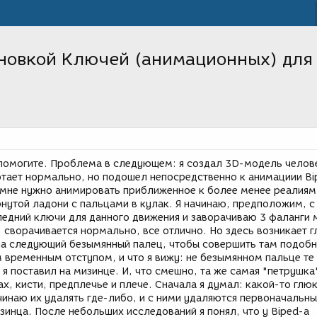
новкой Ключей (анимационных) для 
 помогите. Проблема в следующем: я создал 3D-модель челов
отает нормально, но подошел непосредственно к анимациии Bi
 мне нужно анимировать приближенное к более менее реалиям
нутой ладони с пальцами в кулак. Я начинаю, предположим, с
ледний ключи для данного движения и заворачиваю 3 фаланги 
 сворачивается нормально, все отлично. Но здесь возникает г
на следующий безымянный палец, чтобы совершить там подоб
 временным отступом, и что я вижу: не безымянном пальце те
я поставил на мизинце. И, что смешно, та же самая "петрушка
ах, кисти, предплечье и плече. Сначала я думал: какой-то глюк
чинаю их удалять где-либо, и с ними удаляются первоначальн
зинца. После небольших исследований я понял, что у Biped-a