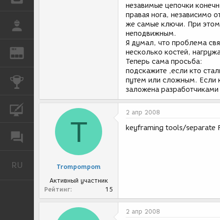
незавимые цепочки конечнос
правая нога, независимо о
же самые ключи. При этом
РАБОТА
неподвижным.
Я думал, что проблема свя
REN
несколько костей, нагружа
ЖУРНАЛ
Теперь сама просьба:
подскажите ,если кто ста
путем или сложным. Если к
КОНКУРСЫ
заложена разработчиками Х
КУРСЫ
2 апр 2008
T
keyframing tools/separate 
ФОРУМ
RU
Русский
Trompompom
Активный участник
Рейтинг
15
2 апр 2008