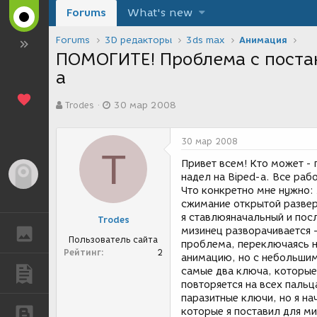
Forums
What's new
Forums
3D редакторы
3ds max
Анимация
ПОМОГИТЕ! Проблема с поста
a
А
Д
Trodes
30 мар 2008
в
а
т
т
о
а
30 мар 2008
р
с
T
т
о
Привет всем! Кто может -
е
з
Гость
надел на Biped-a. Все раб
м
д
Что конкретно мне нужно:
ы
а
сжимание открытой развер
н
я ставлюяначальный и пос
Trodes
и
мизинец разворачивается -
ГАЛЕРЕЯ
я
Пользователь сайта
проблема, переключаясь 
Рейтинг
2
анимацию, но с небольшим
самые два ключа, которые 
ПУБЛИКАЦИИ
повторяется на всех пальц
паразитные ключи, но я на
которые я поставил для ми
БЛОГИ