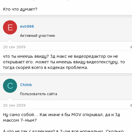
Кто что думает?
E
evil666
Активный участник
20 сен 2009
что ты имеешь ввиду? 3д макс не видеоредактор он не
открывает его. может ты имеешь ввиду видеотекстуру, то
тогда скорей всего в кодеках проблема.
C
Chibik
Пользователь сайта
20 сен 2009
Ну само собой... Как иначе я бы MOV открывал, да и 3д
максом 7-мым?
А что не так с кодеками? в 7-ом все нормально. Сколько