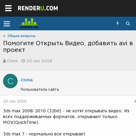
Общие вопросы
Помогите Открыть Видео, добавить avi в
проект
А
Д
Chibik
20 сен 2009
в
а
т
т
о
а
C
р
с
Chibik
т
о
Пользователь сайта
е
з
м
д
ы
а
20 сен 2009
н
3ds max 2008-2010 (32bit) - не хотят открывать видео. Из
и
всех поддерживаемых форматов, открывают только
я
MOV(QuickTime).
3ds max 7 - нормально все открывает.