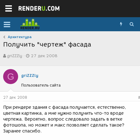
Архитектура
Получить "чертеж" фасада
А
Д
griZZZly
27 дек 2008
в
а
т
т
о
а
G
р
с
griZZZly
т
о
Пользователь сайта
е
з
м
д
ы
а
27 дек 2008
н
При рендере здания с фасада получается, естественно,
и
цветная картинка, а мне нужно получить что-то вроде
я
чертежа. Вероятно, вопрос следовало задать в ветке
фотошопа, но может и макс позволяет сделать такое?
Заранее спасибо.