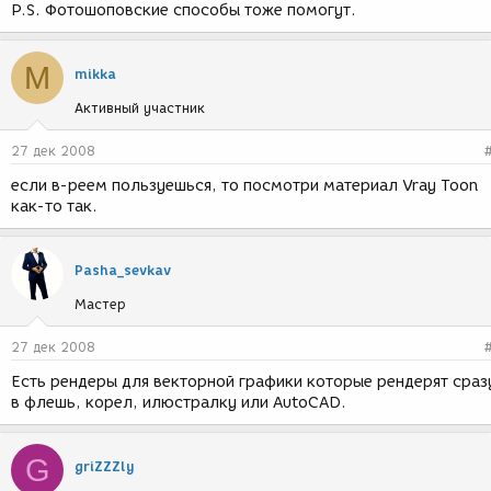
P.S. Фотошоповские способы тоже помогут.
M
mikka
Активный участник
27 дек 2008
если в-реем пользуешься, то посмотри материал Vray Toon
как-то так.
Pasha_sevkav
Мастер
27 дек 2008
Есть рендеры для векторной графики которые рендерят сраз
в флешь, корел, илюстралку или AutoCAD.
G
griZZZly