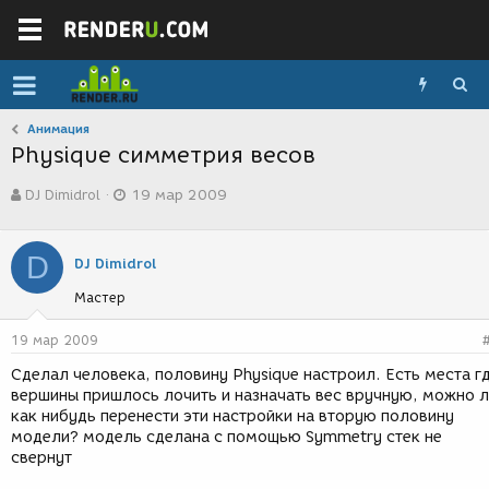
Анимация
Physique симметрия весов
А
Д
DJ Dimidrol
19 мар 2009
в
а
т
т
о
а
D
р
с
DJ Dimidrol
т
о
Мастер
е
з
м
д
ы
а
19 мар 2009
н
Сделал человека, половину Physique настроил. Есть места г
и
вершины пришлось лочить и назначать вес вручную, можно 
я
как нибудь перенести эти настройки на вторую половину
модели? модель сделана с помощью Symmetry стек не
свернут