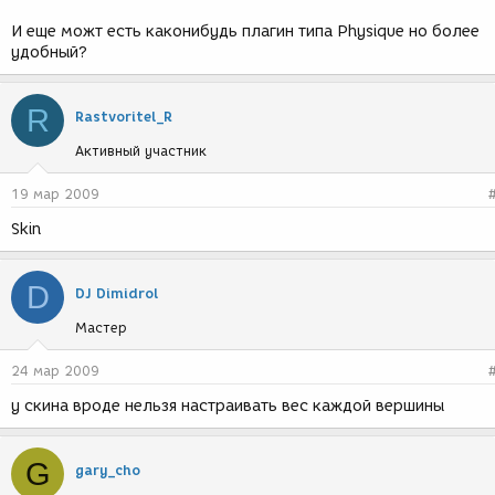
И еще можт есть каконибудь плагин типа Physique но более
удобный?
R
Rastvoritel_R
Активный участник
19 мар 2009
Skin
D
DJ Dimidrol
Мастер
24 мар 2009
у скина вроде нельзя настраивать вес каждой вершины
G
gary_cho