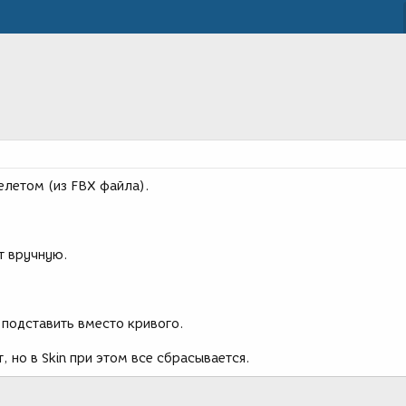
елетом (из FBX файла).
т вручную.
подставить вместо кривого.
 но в Skin при этом все сбрасывается.