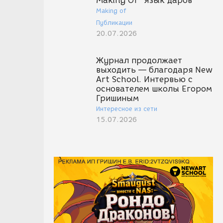
Making Of "Язык даров"
Making of
Публикации
20.07.2026
Журнал продолжает
выходить — благодаря New
Art School. Интервью с
основателем школы Егором
Гришиным
Интересное из сети
15.07.2026