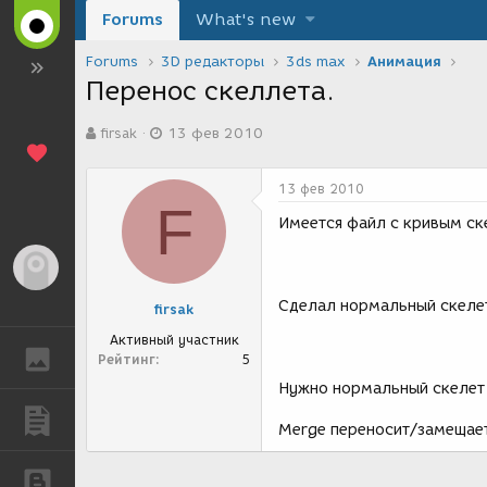
Forums
What's new
Forums
3D редакторы
3ds max
Анимация
Перенос скеллета.
А
Д
firsak
13 фев 2010
в
а
т
т
о
а
13 фев 2010
р
с
F
т
о
Имеется файл с кривым ск
е
з
м
д
Гость
ы
а
н
Сделал нормальный скеле
firsak
и
я
Активный участник
ГАЛЕРЕЯ
Рейтинг
5
Нужно нормальный скелет 
ПУБЛИКАЦИИ
Merge переносит/замещает,
БЛОГИ