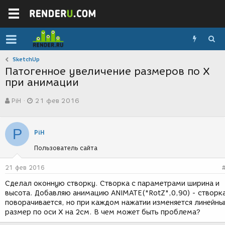
SketchUp
Патогенное увеличение размеров по Х
при анимации
А
Д
PiH
21 фев 2016
в
а
т
т
о
а
P
р
с
PiH
т
о
Пользователь сайта
е
з
м
д
ы
а
21 фев 2016
н
Сделал оконную створку. Створка с параметрами ширина и
и
высота. Добавляю анимацию ANIMATE("RotZ",0,90) - створк
я
поворачивается, но при каждом нажатии изменяется линейны
размер по оси Х на 2см. В чем может быть проблема?