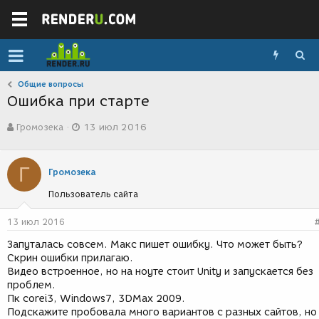
Общие вопросы
Ошибка при старте
А
Д
Громозека
13 июл 2016
в
а
т
т
о
а
Г
р
с
Громозека
т
о
Пользователь сайта
е
з
м
д
ы
а
13 июл 2016
н
Запуталась совсем. Макс пишет ошибку. Что может быть?
и
Скрин ошибки прилагаю.
я
Видео встроенное, но на ноуте стоит Unity и запускается без
проблем.
Пк corei3, Windows7, 3DMax 2009.
Подскажите пробовала много вариантов с разных сайтов, но