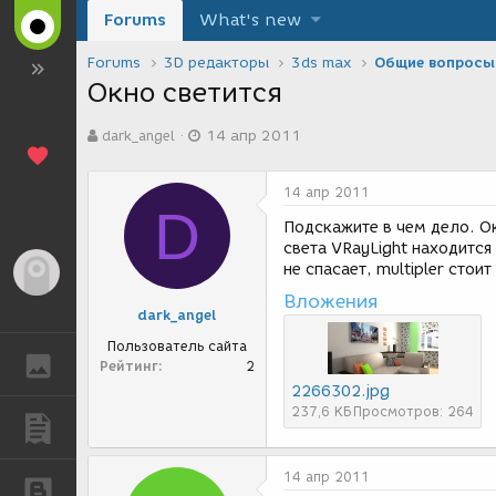
Forums
What's new
Forums
3D редакторы
3ds max
Общие вопросы
Окно светится
А
Д
dark_angel
14 апр 2011
в
а
т
т
о
а
14 апр 2011
р
с
D
т
о
Подскажите в чем дело. Ок
е
з
света VRayLight находится
м
д
не спасает, multipler стоит
Гость
ы
а
Вложения
н
dark_angel
и
я
Пользователь сайта
ГАЛЕРЕЯ
Рейтинг
2
2266302.jpg
237,6 КБ
Просмотров: 264
ПУБЛИКАЦИИ
14 апр 2011
БЛОГИ