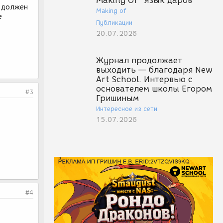
Making Of "Язык даров"
е должен
Making of
е
Публикации
20.07.2026
Журнал продолжает
выходить — благодаря New
Art School. Интервью с
основателем школы Егором
#3
Гришиным
Интересное из сети
15.07.2026
#4