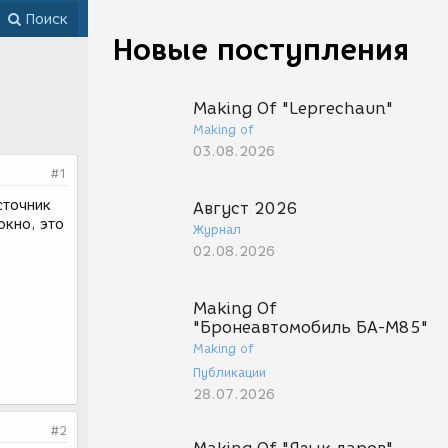
Поиск
Новые поступления
Making Of "Leprechaun"
Making of
03.08.2026
#1
сточник
Август 2026
окно, это
Журнал
02.08.2026
Making Of
"Бронеавтомобиль БА-М85"
Making of
Публикации
28.07.2026
#2