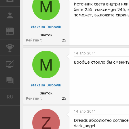
M
Источник света внутри ил
быть 255, максимум 245, 
РАБОТА
поможет, выложите скрины
Maksim Dubovik
REN
ЖУРНАЛ
Знаток
Рейтинг
25
КОНКУРСЫ
14 апр 2011
M
Вообще стоило бы сменить 
КУРСЫ
ФОРУМ
Maksim Dubovik
Знаток
RU
Русский
Рейтинг
25
14 апр 2011
Z
Dreads абсолютно согласе
dark_angel