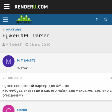
MAXScript
нужен XML Parser
А
Д
М Т (McST)
28 янв 2010
в
а
т
т
о
а
М
р
с
М Т (McST)
т
о
Знаток
е
з
м
д
ы
а
28 янв 2010
н
нужен несложный парсер для XML'ок
и
кто-нибудь знает где и как его найти для макса желательно с
я
описанием?
C
Chebu