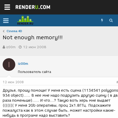
Cinema 4D
Not enough memory!!!
А
Д
iz00m
12 июн 2008
в
а
т
т
о
а
I
р
с
iz00m
т
о
Пользователь сайта
е
з
м
д
ы
а
12 июн 2008
н
Друзья, прошу помощи! У меня есть сцена (1134541 polygons
и
934 object)..... В нее мне надо подрузить другую сцену ( в дв
я
раза поменьше)..... И что...? Такую воть херь мне выдает
((((((( У меня 2Gb оперативы, проц 2x1.8ГГц. Подскажите
пожалуста как в этом случае быть, может настройки какие-
нибудь в програме надо выставить?