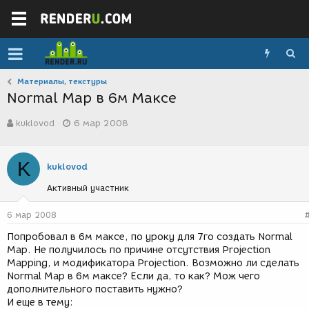
Материалы, текстуры
Normal Map в 6м Максе
А
Д
kuklovod
6 мар 2008
в
а
т
т
о
а
K
р
с
kuklovod
т
о
Активный участник
е
з
м
д
ы
а
6 мар 2008
н
Попробовал в 6м максе, по уроку для 7го создать Normal
и
Map. Не получилось по причине отсутствия Projection
я
Mapping, и модификатора Projection. Возможно ли сделать
Normal Map в 6м максе? Если да, то как? Мож чего
дополнительного поставить нужно?
И еще в тему: