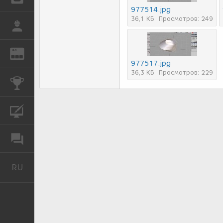
977514.jpg
36,1 КБ
Просмотров: 249
РАБОТА
REN
ЖУРНАЛ
977517.jpg
36,3 КБ
Просмотров: 229
КОНКУРСЫ
КУРСЫ
ФОРУМ
RU
Русский