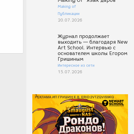
Making Of "Язык даров"
Making of
Публикации
20.07.2026
Журнал продолжает
выходить — благодаря New
Art School. Интервью с
основателем школы Егором
Гришиным
Интересное из сети
15.07.2026