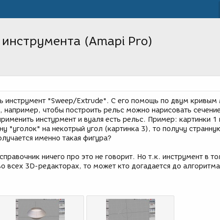
инструмента (Amapi Pro)
ть инструмент "Sweep/Extrude". С его помощь по двум кривым
у, например, чтобы построить рельс можно нарисовать сечени
именить инстурмент и вуаля есть рельс. Пример: картинки 1 
рну "уголок" на некотрый угол (картинка 3), то получу странну
олучается именно такая фигура?
правочник ничего про это не говорит. Но т.к. инструмент в то
во всех 3D-редакторах, то может кто догадается до алгоритм