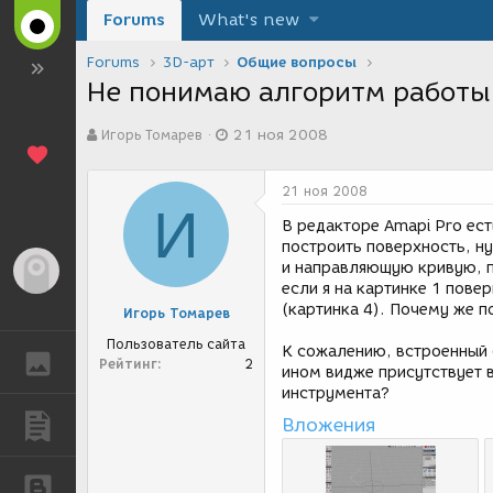
Forums
What's new
Forums
3D-арт
Общие вопросы
Не понимаю алгоритм работы 
А
Д
Игорь Томарев
21 ноя 2008
в
а
т
т
о
а
21 ноя 2008
р
с
И
т
о
В редакторе Amapi Pro ес
е
з
построить поверхность, н
м
д
и направляющую кривую, пр
Гость
ы
а
если я на картинке 1 пове
н
(картинка 4). Почему же п
Игорь Томарев
и
я
Пользователь сайта
К сожалению, встроенный с
ГАЛЕРЕЯ
Рейтинг
2
ином видже присутствует 
инструмента?
Вложения
ПУБЛИКАЦИИ
БЛОГИ