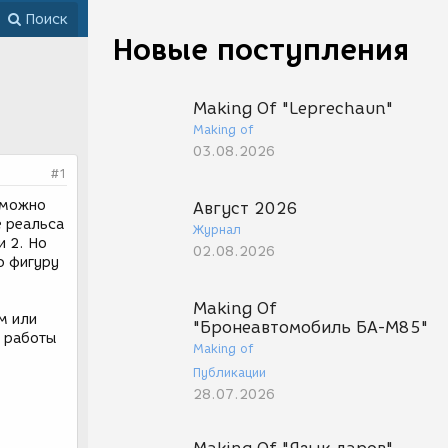
Поиск
Новые поступления
Making Of "Leprechaun"
Making of
03.08.2026
#1
 можно
Август 2026
е реальса
Журнал
и 2. Но
02.08.2026
ю фигуру
Making Of
м или
"Бронеавтомобиль БА-М85"
а работы
Making of
Публикации
28.07.2026