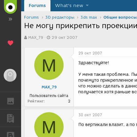
Forums
What's new
Forums
3D редакторы
3ds max
Общие вопросы
Не могу прикрепить проекции
А
Д
MAX_79
29 окт 2007
в
а
т
т
о
а
29 окт 2007
р
с
M
т
о
Здравствуйте!
е
з
м
д
У меня такая проблема. П
Гость
ы
а
почемуто прикрепленное и
н
что можно сделать в данной
MAX_79
и
получается хотя раньше вс
я
Пользователь сайта
ГАЛЕРЕЯ
Рейтинг
2
30 окт 2007
ПУБЛИКАЦИИ
M
По вертикали влазит, а по
БЛОГИ