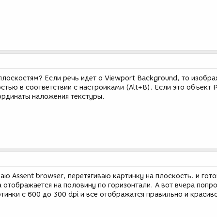
плоскостям? Если речь идет о Viewport Background, то изобр
стью в соответствии с настройками (Alt+B). Если это объект P
ординаты наложения текстуры.
ю Assent browser, перетягиваю картинку на плоскость. и гото
а отображается на половину по горизонтали. А вот вчера попр
тинки с 600 до 300 dpi и все отображатся правильно и красив