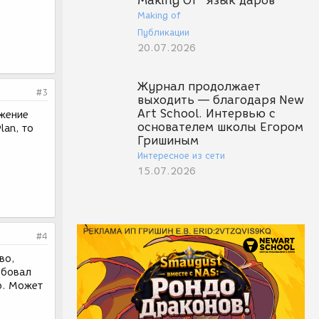
Making Of "Язык даров"
Making of
Публикации
20.07.2026
Журнал продолжает
#3
выходить — благодаря New
Art School. Интервью с
ажение
основателем школы Егором
lan, то
Гришиным
Интересное из сети
15.07.2026
#4
во,
обовал
о. Может