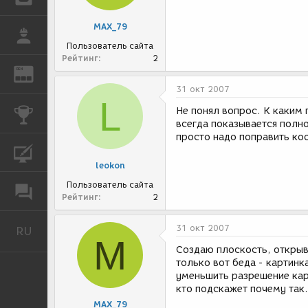
MAX_79
РАБОТА
Пользователь сайта
Рейтинг
2
REN
ЖУРНАЛ
31 окт 2007
L
Не понял вопрос. К каким 
КОНКУРСЫ
всегда показывается полно
просто надо поправить ко
КУРСЫ
leokon
Пользователь сайта
ФОРУМ
Рейтинг
2
31 окт 2007
RU
Русский
M
Создаю плоскость, открыва
только вот беда - картинк
уменьшить разрешение кар
кто подскажет почему так.
MAX_79