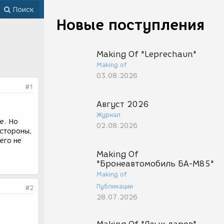
Поиск
Новые поступления
Making Of "Leprechaun"
Making of
03.08.2026
#1
Август 2026
Журнал
е. Но
02.08.2026
 стороны,
его не
Making Of
"Бронеавтомобиль БА-М85"
Making of
Публикации
#2
28.07.2026