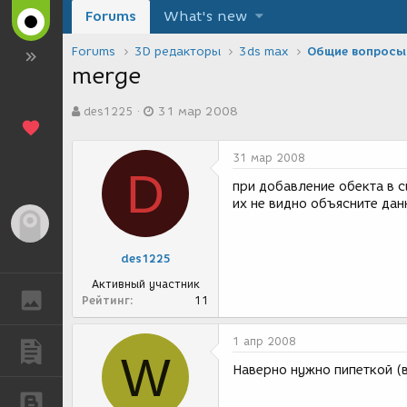
Forums
What's new
Forums
3D редакторы
3ds max
Общие вопросы
merge
А
Д
des1225
31 мар 2008
в
а
т
т
о
а
31 мар 2008
р
с
D
т
о
при добавление обекта в 
е
з
их не видно объясните да
м
д
Гость
ы
а
н
des1225
и
я
Активный участник
ГАЛЕРЕЯ
Рейтинг
11
1 апр 2008
ПУБЛИКАЦИИ
W
Наверно нужно пипеткой (в
БЛОГИ