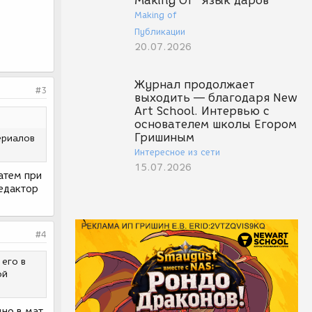
Making Of "Язык даров"
Making of
Публикации
20.07.2026
Журнал продолжает
#3
выходить — благодаря New
Art School. Интервью с
основателем школы Егором
Гришиным
ериалов
Интересное из сети
15.07.2026
атем при
редактор
#4
 его в
ой
дно в мат