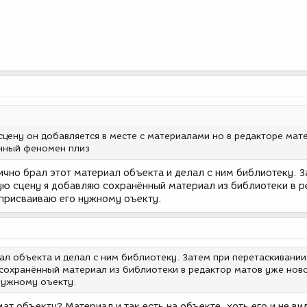
сцену он добавляется в месте с материалами но в редакторе мат
анный феномен плиз
лично брал этот материал объекта и делал с ним библиотеку. З
гую сцену я добавляю сохранённый материал из библиотеки в 
 присваиваю его нужному оъекту.
ал объекта и делал с ним библиотеку. Затем при перетаскивании
 сохранённый материал из библиотеки в редактор матов уже нов
нужному оъекту.
мат объекту? Материал и так есть на объекте, хоть его и не ви