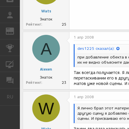
Wats
РАБОТА
Знаток
Рейтинг
25
REN
ЖУРНАЛ
1 апр 2008
A
КОНКУРСЫ
des1225 сказал(а):
при добавление обекта в 
их не видно объясните д
КУРСЫ
Alexen
Так всегда получается. Я 
Знаток
перетаскивании его в дру
ФОРУМ
Рейтинг
23
матов уже новой сцены. И
RU
Русский
1 апр 2008
W
Я лично брал этот матери
другую сцену я добавляю
сцены. И присваиваю его 
Зачем два раза назначать 
Wats