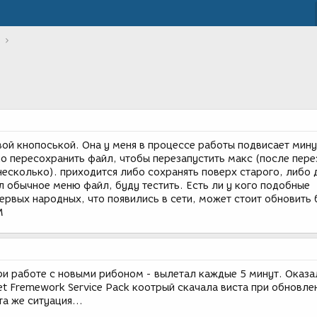
вой кнопоськой. Она у меня в процессе работы подвисает мину
но пересохранить файл, чтобы перезапустить макс (после пере
 несколько). приходится либо сохранять поверх старого, либо 
л обычное меню файл, буду тестить. Есть ли у кого подобные
ервых народных, что появились в сети, может стоит обновить
M
при работе с новыми рибоном - вылетал каждые 5 минут. Оказ
t Fremework Service Pack коотрый скачала виста при обновле
а же ситуация...