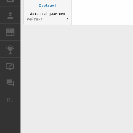
Osetrov I
Активный участник
РАБОТА
Рейтинг
7
REN
ЖУРНАЛ
КОНКУРСЫ
КУРСЫ
ФОРУМ
RU
Русский