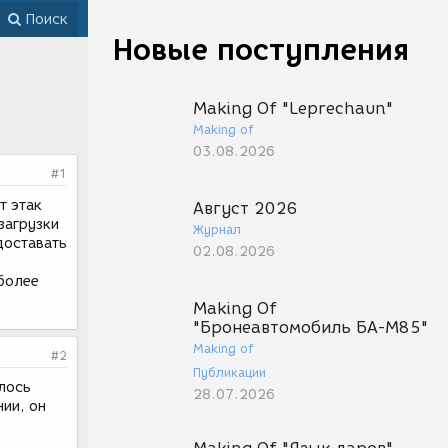
Поиск
Новые поступления
Making Of "Leprechaun"
Making of
03.08.2026
#1
т этак
Август 2026
загрузки
Журнал
доставать
02.08.2026
 более
Making Of
"Бронеавтомобиль БА-М85"
Making of
#2
Публикации
алось
28.07.2026
нии, он