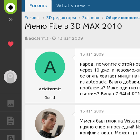
Forums
What's new
Forums
3D редакторы
3ds max
Общие вопросы
Меню File в 3D MAX 2010
А
Д
acidtermit
13 авг 2009
в
а
т
т
о
а
13 авг 2009
р
с
A
т
о
народ, помогите с этой но
е
з
через 10 уже. и невозмож
м
д
ее опять хватает минут на
Гость
ы
а
из autoback. Благо добави
н
проблемы? Макс один из п
acidtermit
и
свежим? Винда 7 64bit RT
я
Guest
ГАЛЕРЕЯ
13 авг 2009
ПУБЛИКАЦИИ
У меня был глюк на Vista 
нужно снести последний Ne
конфликтовал. Может тут т
БЛОГИ