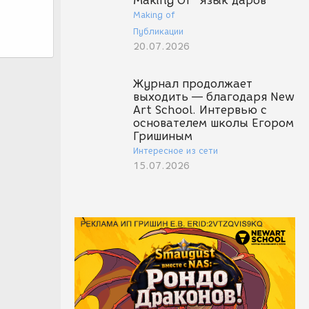
Making Of "Язык даров"
Making of
Публикации
20.07.2026
Журнал продолжает
выходить — благодаря New
Art School. Интервью с
основателем школы Егором
Гришиным
Интересное из сети
15.07.2026