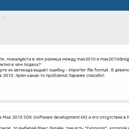
те, пожалуйста в чём разница между max2010 и max2010design
метил в чём подвох?
те из автокада выдаёт ошибку - importer file format. В девятк
 2010, прям какая-то проблема! Заранее спасибо!
в Max 2010 SDK (software development kit) и его отсутствии в 
такое, то выбирай Макс Дизайн, там есть "Exposure", которой 