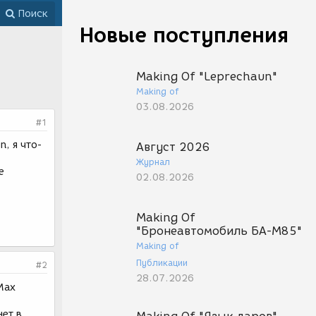
Поиск
Новые поступления
Making Of "Leprechaun"
Making of
03.08.2026
#1
, я что-
Август 2026
Журнал
е
02.08.2026
Making Of
"Бронеавтомобиль БА-М85"
Making of
Публикации
#2
28.07.2026
Max
нет в