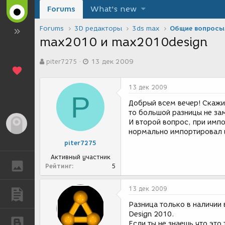
Forums
What's new
Forums
3D редакторы
3ds max
Общие вопросы
max2010 и max2010design
А
Д
piter7275
13 дек 2009
в
а
т
т
о
а
13 дек 2009
р
с
P
т
о
Добрый всем вечер! Скажи
е
з
то большой разницы не за
м
д
И второй вопрос, при импор
Гость
ы
а
нормально импортировал в
н
piter7275
и
я
Активный участник
ГАЛЕРЕЯ
Рейтинг
5
13 дек 2009
ПУБЛИКАЦИИ
Разница только в наличии 
Design 2010.
БЛОГИ
Если ты не знаешь что это 