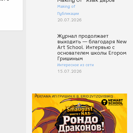
Making Of "Язык даров"
Making of
Публикации
20.07.2026
Журнал продолжает
выходить — благодаря New
Art School. Интервью с
основателем школы Егором
Гришиным
Интересное из сети
15.07.2026