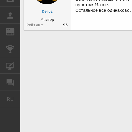
простом Максе.
Остальное всё одинаково.
Deruz
РАБОТА
Мастер
Рейтинг
96
REN
ЖУРНАЛ
КОНКУРСЫ
КУРСЫ
ФОРУМ
RU
Русский