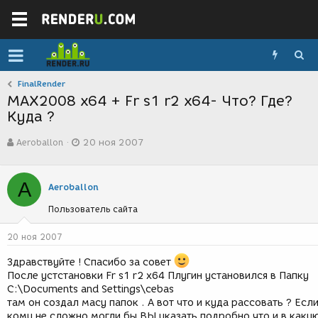
FinalRender
MAX2008 x64 + Fr s1 r2 x64- Что? Где?
Куда ?
А
Д
Aeroballon
20 ноя 2007
в
а
т
т
о
а
A
р
с
Aeroballon
т
о
Пользователь сайта
е
з
м
д
ы
а
20 ноя 2007
н
и
Здравствуйте ! Спасибо за совет
я
После устстановки Fr s1 r2 x64 Плугин установился в Папку
C:\Documents and Settings\cebas
там он создал масу папок . А вот что и куда рассовать ? Есл
кому не сложно могли бы ВЫ указать подробно что и в каку