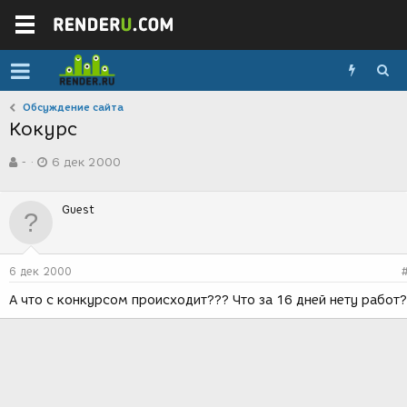
Обсуждение сайта
Кокурс
А
Д
-
6 дек 2000
в
а
т
т
о
а
Guest
р
с
т
о
е
з
м
д
6 дек 2000
ы
а
н
А что с конкурсом происходит??? Что за 16 дней нету работ?
и
я