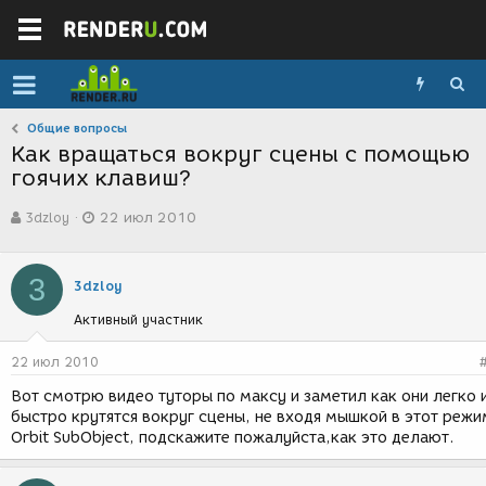
Общие вопросы
Как вращаться вокруг сцены с помощью
гоячих клавиш?
А
Д
3dzloy
22 июл 2010
в
а
т
т
о
а
3
р
с
3dzloy
т
о
Активный участник
е
з
м
д
ы
а
22 июл 2010
н
Вот смотрю видео туторы по максу и заметил как они легко 
и
быстро крутятся вокруг сцены, не входя мышкой в этот режи
я
Orbit SubObject, подскажите пожалуйста,как это делают.