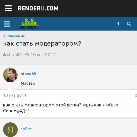
Cinema 4D
как стать модератором?
А
Д
slava85
10 янв 2011
в
а
т
т
о
а
р
с
slava85
т
о
Мастер
е
з
м
д
ы
а
10 янв 2011
н
как стать модератором этой ветки? жуть как люблю
и
Синему4Д!!!
я
Я
-=Я=-