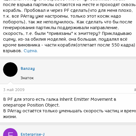
после взрыва партиклы остаются на месте и проходят сквозь
корабль. Пробовал и через PF сделать(что для меня плохо,
т.к. все PArray уже настроены, только этот косяк надо
побороть), так же неполучилось. Как сделать что бы после
генерирования партиклы поддерживали направление,
скорость, т.е. были "привязаны" к эмиттеру? Прикладываю
сцену, из-за обилия моделей, она большая, поудалял всё
кроме виновника - части корабля(отлетает после 550 кадра)
взрывов.
Сцена.
Banzay
Знаток
3 май 2009
В PF для этого есть галка Inherit Emitter Movement в
операторе Position Object.
В PArray остаётся только уменьшать скорость частиц и врем
жизни.
E
Enterprise-J