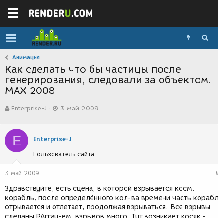
Анимация
Как сделать что бы частицы после
генерирования, следовали за объектом.
MAX 2008
А
Д
Enterprise-J
3 май 2009
в
а
т
т
о
а
E
р
с
Enterprise-J
т
о
Пользователь сайта
е
з
м
д
ы
а
3 май 2009
н
Здравствуйте, есть сцена, в которой взрывается косм.
и
корабль, после определённого кол-ва времени часть кораб
я
отрывается и отлетает, продолжая взрываться. Все взрывы
сделаны PArray-ем, взрывов много. Тут возникает косяк -