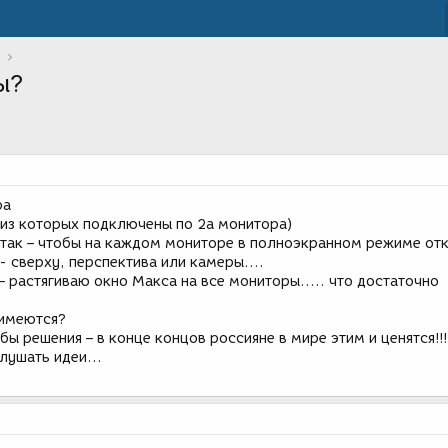
ы?
ра
й из которых подключены по 2а монитора)
так – чтобы на каждом мониторе в полноэкранном режиме от
- сверху, перспектива или камеры….
 – растягиваю окно Макса на все мониторы….. что достаточно
 имеются?
ы решения – в конце концов россияне в мире этим и ценятся!!!
слушать идеи…