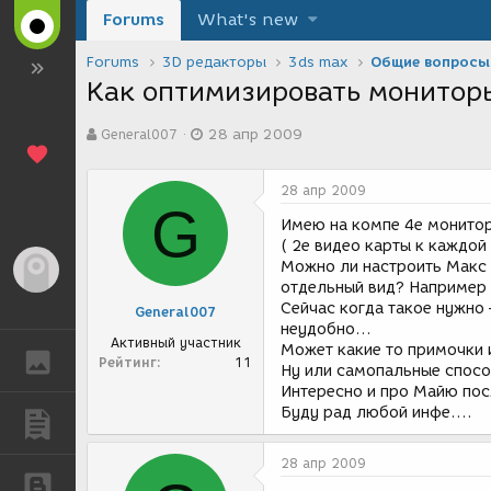
Forums
What's new
Forums
3D редакторы
3ds max
Общие вопросы
Как оптимизировать монитор
А
Д
General007
28 апр 2009
в
а
т
т
о
а
28 апр 2009
р
с
G
т
о
Имею на компе 4е монито
е
з
( 2е видео карты к каждо
м
д
Можно ли настроить Макс 
Гость
ы
а
отдельный вид? Например 
н
Сейчас когда такое нужно
General007
и
неудобно…
я
Активный участник
Может какие то примочки
ГАЛЕРЕЯ
Рейтинг
11
Ну или самопальные способ
Интересно и про Майю по
Буду рад любой инфе….
ПУБЛИКАЦИИ
28 апр 2009
БЛОГИ