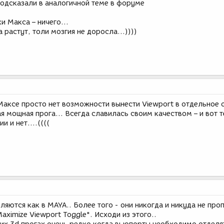
подсказали в аналогичной теме в форуме
ки Макса – ничего…
да растут, толи мозгия не доросла…))))
 Максе просто нет возможности вынести Viewport в отдельное 
ая мощная прога… Всегда славилась своим качеством – и вот те
и и нет….((((
яются как в MAYA.. Более того - они никогда и никуда не про
aximize Viewport Toggle". Исходи из этого..