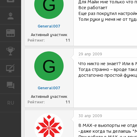
G
Для Майи мне только что 
Все работает
Еще раз покрутил настрой
РАБОТА
Толи руки у меня не от ту
General007
REN
ЖУРНАЛ
Активный участник
Рейтинг
11
КОНКУРСЫ
29 апр 2009
G
Что никто не знает? Или в
КУРСЫ
Тогда странно – вроде так
достаточно простой функци
ФОРУМ
General007
Активный участник
RU
Рейтинг
11
Русский
30 апр 2009
В МАХ-е вьюпорты не отдел
-даже когда ты делаешь "M