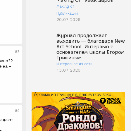
Making Of "Язык даров"
Making of
Публикации
20.07.2026
Журнал продолжает
выходить — благодаря New
Art School. Интервью с
#3
основателем школы Егором
Гришиным
окно??
Интересное из сети
 на –
15.07.2026
#4
падают