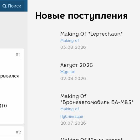
Поиск
Новые поступления
Making Of "Leprechaun"
Making of
03.08.2026
#1
Август 2026
Журнал
крывался
02.08.2026
Making Of
"Бронеавтомобиль БА-М85"
))))
Making of
Публикации
28.07.2026
#2