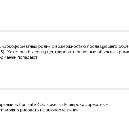
широкоформатный ролик с возможностью последующего обре
3). Хотелось бы сразу центрировать основные обьекты в рамк
орманый попадают.
артный action safe 4:3, а user safe широкоформатным
ипт можно рисовать на вьюпорте линии