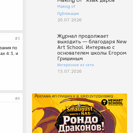
Making Of "Язык даров"
Making of
Публикации
20.07.2026
Журнал продолжает
#3
выходить — благодаря New
Art School. Интервью с
зания по
основателем школы Егором
ах 4:3, и
Гришиным
Интересное из сети
15.07.2026
#4