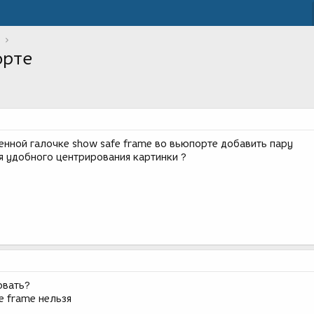
орте
енной галочке show safe frame во вьюпорте добавить пару
я удобного центрирования картинки ?
овать?
e frame нельзя