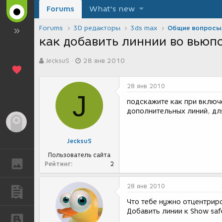
Forums
What's new
Forums
3D редакторы
3ds max
Общие вопросы
как добавить линнии во вьюп
А
Д
JecksuS
28 янв 2010
в
а
т
т
о
а
28 янв 2010
р
с
J
т
о
подскажите как при включ
е
з
дополнительных линий, дл
м
д
Гость
ы
а
н
JecksuS
и
я
Пользователь сайта
ГАЛЕРЕЯ
Рейтинг
2
28 янв 2010
ПУБЛИКАЦИИ
Что тебе нужно отцентрир
Добавить линии к Show saf
БЛОГИ