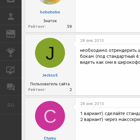
hobobobo
РАБОТА
Знаток
Рейтинг
59
REN
ЖУРНАЛ
28 янв 2010
J
необходимо отрендерить 
КОНКУРСЫ
бокам (под стандартный 4:
видеть как они в широкоф
КУРСЫ
JecksuS
Пользователь сайта
ФОРУМ
Рейтинг
2
28 янв 2010
RU
Русский
C
1 вариант) сделайте станд
2 вариант) через максскр
Chebu