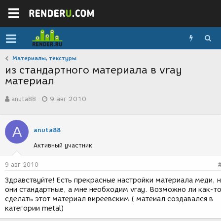
Материалы, текстуры
из стандартного материала в vray
материал
А
Д
anuta88
9 авг 2010
в
а
т
т
о
а
A
р
с
anuta88
т
о
Активный участник
е
з
м
д
ы
а
9 авг 2010
н
Здравствуйте! Есть прекрасные настройки материала меди, 
и
они стандартные, а мне необходим vray. Возможно ли как-т
я
сделать этот материал виреевским ( матеиал создавался в
категории metal)