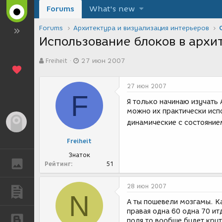
Forums
What's new
Forums
Архитектура и визуализация интерьеров
Использование блоков в архи
А
Д
Freiheit
27 июн 2007
в
а
т
т
о
а
27 июн 2007
р
с
F
т
о
Я только начинаю изучать 
е
з
можно их практически испо
м
д
Гость
динамические с состояние
ы
а
н
Freiheit
и
я
Знаток
ГАЛЕРЕЯ
Рейтинг
51
28 июн 2007
ПУБЛИКАЦИИ
N
А ты пошевели мозгамы. Ка
правая одна 60 одна 70 ит
БЛОГИ
поля то вообще будет крут