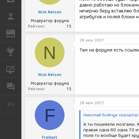
давно работаю но блоками
нечерчю беру вставляю бл
Nick Nelson
РАБОТА
атрибутов и полей блоки 
Модератор форума
Рейтинг
15
REN
ЖУРНАЛ
28 июн 2007
N
Там на форуме есть ссылки
КОНКУРСЫ
КУРСЫ
Nick Nelson
Модератор форума
ФОРУМ
Рейтинг
15
28 июн 2007
RU
Русский
F
Николай Бойчук сказал(а)
А ты пошевели мозгамы. Ка
правая одна 60 одна 70 и
поля то вообще будет кру
Freiheit