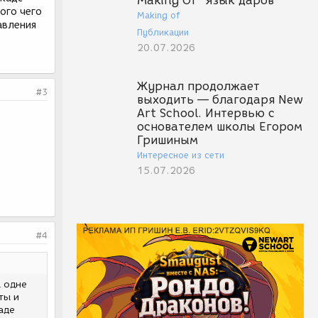
Making Of "Язык даров"
ого чего
Making of
авления
Публикации
20.07.2026
Журнал продолжает
#3
выходить — благодаря New
Art School. Интервью с
основателем школы Егором
Гришиным
Интересное из сети
15.07.2026
#4
а одне
ты и
аде