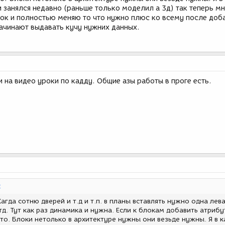
 занялся недавно (раньше только моделил а 3д) так теперь мн
ок и полностью меняю то что нужно плюс ко всему после доб
начинают выдавать кучу нужних данных.
 на видео уроки по кадду. Общие азы работы в проге есть.
:
гда сотню дверей и т.д и т.п. в планы вставлять нужно одна лев
тд. Тут как раз динамика и нужна. Если к блокам добавить атрибу
то. Блоки нетолько в архитектуре нужны они везьде нужны. Я в к