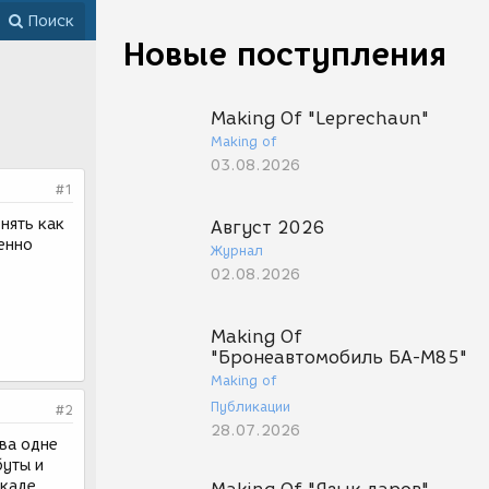
Поиск
Новые поступления
Making Of "Leprechaun"
Making of
03.08.2026
#1
нять как
Август 2026
енно
Журнал
02.08.2026
Making Of
"Бронеавтомобиль БА-М85"
Making of
Публикации
#2
28.07.2026
ева одне
буты и
 каде