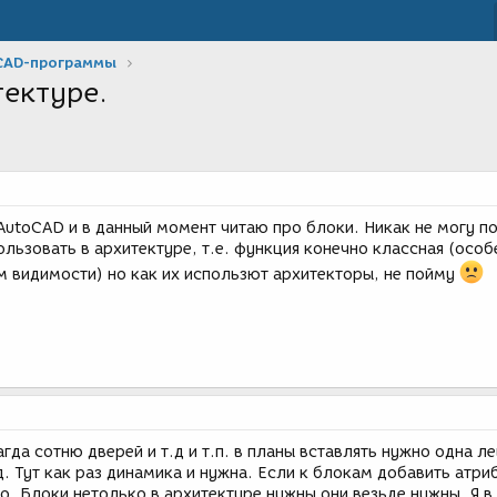
CAD-программы
тектуре.
AutoCAD и в данный момент читаю про блоки. Никак не могу по
льзовать в архитектуре, т.е. функция конечно классная (особ
м видимости) но как их использют архитекторы, не пойму
гда сотню дверей и т.д и т.п. в планы вставлять нужно одна л
д. Тут как раз динамика и нужна. Если к блокам добавить атри
о. Блоки нетолько в архитектуре нужны они везьде нужны. Я в