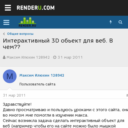
Общие вопросы
Интерактивный 3D обьект для веб. В
чем??
А
Д
Максим Илюхин 128942
31 мар 2011
в
а
т
т
о
а
М
р
с
Максим Илюхин 128942
т
о
Пользователь сайта
е
з
м
д
ы
а
31 мар 2011
н
Здравствуйте!
и
Давно просматриваю и пользуюсь уроками с этого сайта, он
я
во многом мне помогли в изучении макса.
Сейчас возникла задача сделать интерактивный объект для
веб (например чтобы его на сайте можно было мышкой