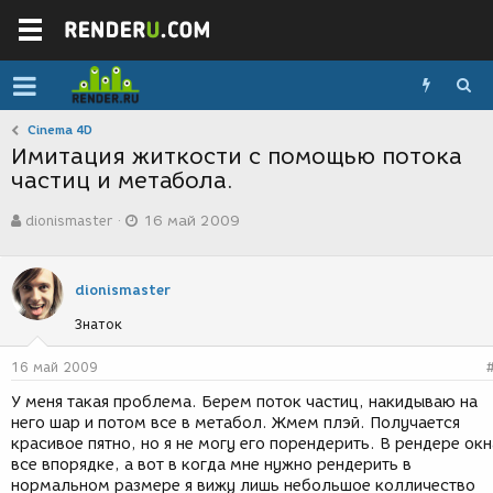
Cinema 4D
Имитация житкости с помощью потока
частиц и метабола.
А
Д
dionismaster
16 май 2009
в
а
т
т
о
а
р
с
dionismaster
т
о
Знаток
е
з
м
д
ы
а
16 май 2009
н
У меня такая проблема. Берем поток частиц, накидываю на
и
него шар и потом все в метабол. Жмем плэй. Получается
я
красивое пятно, но я не могу его порендерить. В рендере окн
все впорядке, а вот в когда мне нужно рендерить в
нормальном размере я вижу лишь небольшое колличество