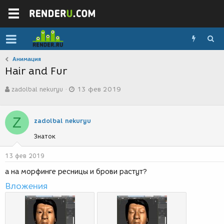
Анимация
Hair and Fur
А
Д
zadolbal nekuryu
13 фев 2019
в
а
т
т
о
а
Z
р
с
zadolbal nekuryu
т
о
Знаток
е
з
м
д
ы
а
13 фев 2019
н
а на морфинге ресницы и брови растут?
и
я
Вложения