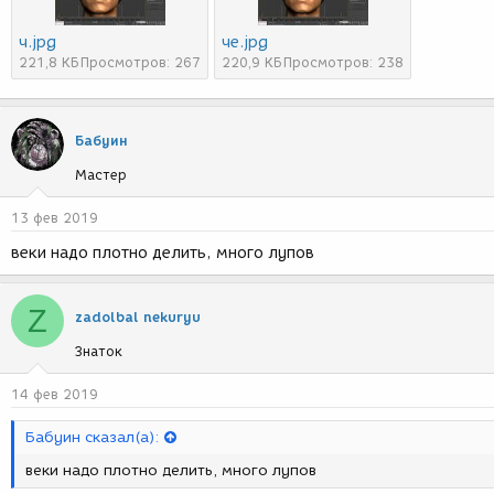
ч.jpg
че.jpg
221,8 КБ
Просмотров: 267
220,9 КБ
Просмотров: 238
Бабуин
Мастер
13 фев 2019
веки надо плотно делить, много лупов
Z
zadolbal nekuryu
Знаток
14 фев 2019
Бабуин сказал(а):
веки надо плотно делить, много лупов