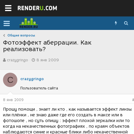
Общие вопросы
Фотоэффект аберрации. Как
реализовать?
А
Д
crazygringo
8 янв 2009
в
а
т
т
о
а
C
р
с
crazygringo
т
о
Пользователь сайта
е
з
м
д
ы
а
8 янв 2009
н
Прошу помощи , знает ли кто , как называется эффект линзы
и
или плёнки , не знаю даже где его создать в максе или в
я
фотошопе , но суть опишу : эффект плохой зеркалки или то
когда на некачественных фотографиях , по краям объектов
наблюдаются синие и красные блики либо некачественной