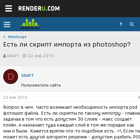
MAXScript
Есть ли скрипт импорта из photoshop?
А
Д
DRAFT
22 янв 2010
в
а
т
т
о
а
D
р
с
DRAFT
т
о
Пользователь сайта
е
з
м
д
ы
а
22 янв 2010
н
Вопрос в чем. Часто возникает необходимость импорта psd
и
фотошоп файла. Есть ли скрипты по такому импотру - главна
я
задачаа в том что есть допустим 30 слоев - макс создает
плэйн, и назначает туда каждый слой в том же порядке как
они и были. Кажется врятли что-то подобное есть. =\ Если та
может есть другой алгоритм решения - допустим разбить PS