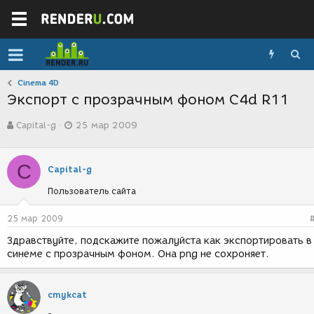
Cinema 4D
Экспорт с прозрачным фоном C4d R11
А
Д
Capital-g
25 мар 2009
в
а
т
т
о
а
C
р
с
Capital-g
т
о
Пользователь сайта
е
з
м
д
ы
а
25 мар 2009
н
Здравствуйте, подскажите пожалуйста как экспортировать в
и
синеме с прозрачным фоном. Она png не сохроняет.
я
cmykcat