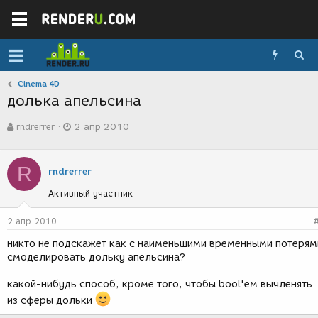
Cinema 4D
долька апельсина
А
Д
rndrerrer
2 апр 2010
в
а
т
т
о
а
R
р
с
rndrerrer
т
о
Активный участник
е
з
м
д
ы
а
2 апр 2010
н
никто не подскажет как с наименьшими временными потерям
и
смоделировать дольку апельсина?
я
какой-нибудь способ, кроме того, чтобы bool'ем вычленять
из сферы дольки