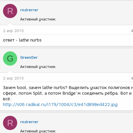
R
rndrerrer
Активный участник
2 апр 2010
ответ - lathe nurbs
G
GreenDer
Активный участник
2 апр 2010
Зачем bool, зачем lathe nurbs? Выделить участок полигонов 
сфере, потом Split, а потом Bridge`м соеденить рёбра. Вот и
всё.
http://s06.radikal.ru/i179/1004/c3/e41d898ed422.jpg
R
rndrerrer
Активный участник