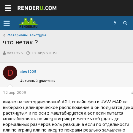
Материалы, текстуры
что нетак ?
А
Д
des1225
12 апр 2009
в
а
т
т
о
а
D
р
с
des1225
т
о
Активный участник
е
з
м
д
ы
а
12 апр 2009
н
кидаю на экструдированый АРЦ сплайн фон в UVW MAP пе
и
выбираю целендрическое расположение а он получатся дик
я
растянутым и по оси z маштабируется а вот если пытатся
моштабировать по иксу и игрику в месте чтоб удать до
нормальных размеров ноль реакции а если по отдельности
или по игрику или по иксу то покраям реально замыленно